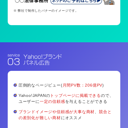
※ 弊社で制作したバナーのイメージです。
圧倒的なページビュー(
月間PV数：206億PV
)
Yahoo!JAPANの
トップページに掲載できる
ので、
ユーザーに
一定の信頼感
を与えることができる
ブランドイメージや信頼感が大事な商材
、
競合と
の差別化が難しい商材
にオススメ